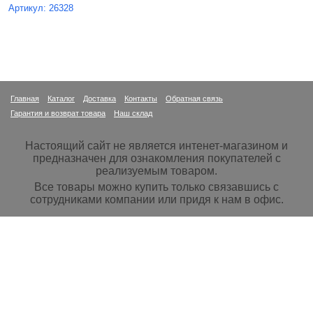
Артикул: 26328
Главная
Каталог
Доставка
Контакты
Обратная связь
Гарантия и возврат товара
Наш склад
Настоящий сайт не является интенет-магазином и
предназначен для ознакомления покупателей с
реализуемым товаром.
Все товары можно купить только связавшись с
сотрудниками компании или придя к нам в офис.