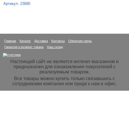
Артикул: 23680
Главная
Каталог
Доставка
Контакты
Обратная связь
Гарантия и возврат товара
Наш склад
Настоящий сайт не является интенет-магазином и
предназначен для ознакомления покупателей с
реализуемым товаром.
Все товары можно купить только связавшись с
сотрудниками компании или придя к нам в офис.